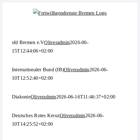
Zum
Inhalt
springen
sfd Bremen e.V
Oliveradmin
2026-06-
15T12:44:06+02:00
Internationaler Bund (IB)
Oliveradmin
2026-06-
10T12:52:40+02:00
Diakonie
Oliveradmin
2026-06-16T11:46:37+02:00
Deutsches Rotes Kreuz
Oliveradmin
2026-06-
10T14:25:52+02:00