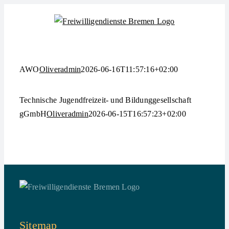
Zum
Inhalt
springen
AWO
Oliveradmin
2026-06-16T11:57:16+02:00
Technische Jugendfreizeit- und Bildunggesellschaft
gGmbH
Oliveradmin
2026-06-15T16:57:23+02:00
Sitemap