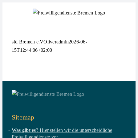
Zum
Inhalt
springen
sfd Bremen e.V
Oliveradmin
2026-06-
15T12:44:06+02:00
Sitemap
Was gibt es?
Hier stellen wir die unterscheidliche
Freiwilligendienste vor